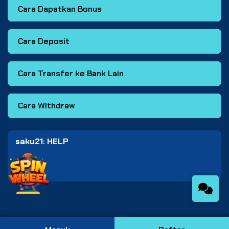
Cara Dapatkan Bonus
Cara Deposit
Cara Transfer ke Bank Lain
Cara Withdraw
saku21: HELP
HELP