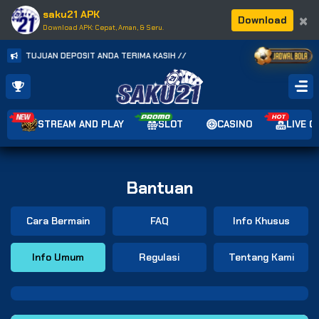
saku21 APK
×
Download
Download APK: Cepat, Aman, & Seru.
ENING TUJUAN DEPOSIT ANDA TERIMA KASIH //
SLOT
CASINO
LIVE G
STREAM AND PLAY
Bantuan
Cara Bermain
FAQ
Info Khusus
Info Umum
Regulasi
Tentang Kami