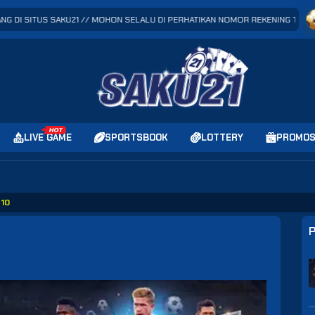
DI SITUS SAKU21 // MOHON SELALU DI PERHATIKAN NOMOR REKENING TUJUAN D
LIVE GAME
SPORTSBOOK
LOTTERY
PROMOS
 10
P