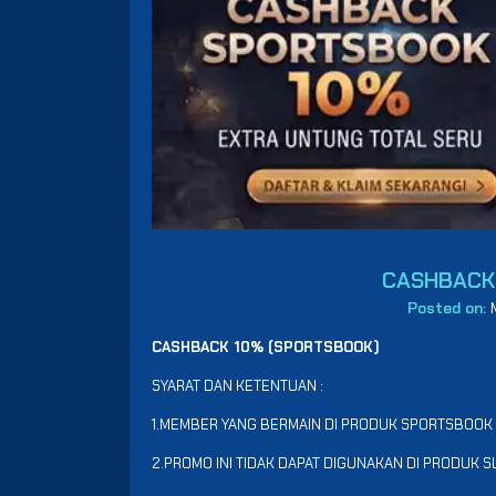
CASHBACK
Posted on:
CASHBACK 10% (SPORTSBOOK)
SYARAT DAN KETENTUAN :
1.MEMBER YANG BERMAIN DI PRODUK SPORTSBOOK 
2.PROMO INI TIDAK DAPAT DIGUNAKAN DI PRODUK SL