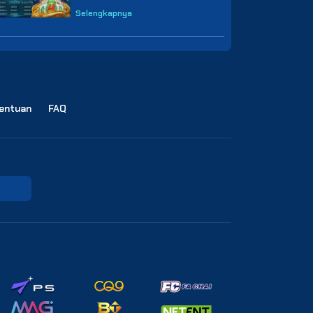
Selengkapnya
entuan
FAQ