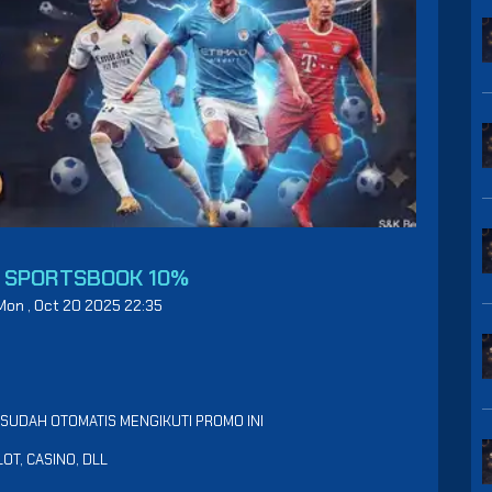
 SPORTSBOOK 10%
Mon , Oct 20 2025 22:35
SUDAH OTOMATIS MENGIKUTI PROMO INI
OT, CASINO, DLL